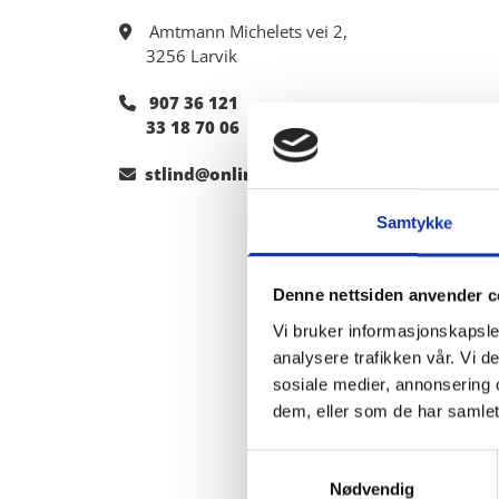
Amtmann Michelets vei 2,

3256 Larvik
907 36 121

33 18 70 06
stlind@online.no

Samtykke
Denne nettsiden anvender c
Vi bruker informasjonskapsler
analysere trafikken vår. Vi 
sosiale medier, annonsering 
dem, eller som de har samlet
Samtykkevalg
Nødvendig