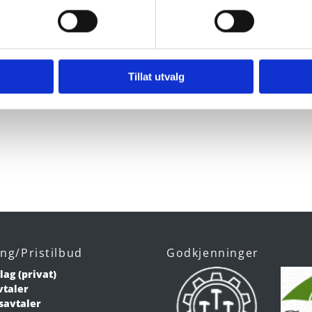
Tillat utvalg
ing/Pristilbud
Godkjenninger
lag (privat)
vtaler
savtaler