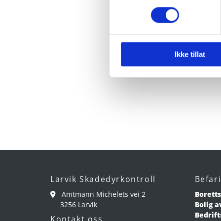
Ikke tillat
Larvik Skadedyrkontroll
Befar
Amtmann Michelets vei 2
Boretts

3256 Larvik
Bolig a
Bedrift
Kontakt oss