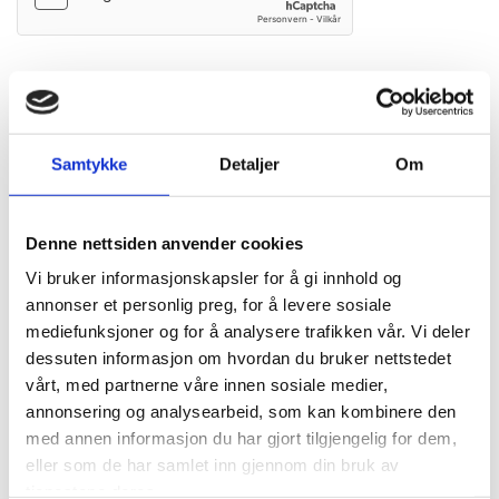
Samtykke
Detaljer
Om
Hva gjør jeg om jeg har rotter?
Om du kjenner igjen ett eller flere av punktene over bør du
Denne nettsiden anvender cookies
reagere umiddelbart. Rotter
formerer seg i stor hastighet,
og
Vi bruker informasjonskapsler for å gi innhold og
problemet kan ofte vokse ut av kontroll.
annonser et personlig preg, for å levere sosiale
I tillegg til rotter, bekjemper vi også andre skadedyr som:
mediefunksjoner og for å analysere trafikken vår. Vi deler
dessuten informasjon om hvordan du bruker nettstedet
Insekter
vårt, med partnerne våre innen sosiale medier,
annonsering og analysearbeid, som kan kombinere den
Mus
med annen informasjon du har gjort tilgjengelig for dem,
eller som de har samlet inn gjennom din bruk av
Sølvkre
tjenestene deres.