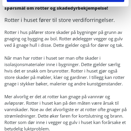
Ta kontakt med Larvik Skadedyrkontroll om du har
spørsmål om rotter og skadedyrbekjempelse!
Rotter i huset fører til store verdiforringelser.
Rotter i hus påfører store skader på bygninger på grunn av
gnaging og bygging av bol. Rotter ødelegger vegger og gulv
ved å gnage hull i disse. Dette gjelder også for dører og tak.
Når man har rotter i huset ser man ofte skader i
isolasjonsmaterialer inne i bygninger. Dette gjelder særlig
hvis det er snakk om brunrotter. Rotter i huset gjør også
store skader på møbler, klær og gardiner. I tillegg kan rotter
gnage i stykker bøker, malerier og andre kunstgjenstander.
Mer alvorlig er det at rotter kan gnage på vannrør og
avløpsrør. Rotter i huset kan på den måten være årsak til
vannskader. Noe av det alvorligste er at rotter ofte gnager på
strømledninger. Dette øker faren for kortslutning og brann.
Rotter som dør inne i vegger og gulv i huset kan forårsake et
betydelig luktproblem.